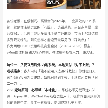
各位老板，在低利润、高租金的2026年，一套高效的POS系
统，就是你店铺运营的「心脏」。选错系统，前台点单慢、后
台数据乱，后患可能比多请几个员工还麻烦。市面上POS选择
多到眼花缭乱，到底怎样才能避开最常见的「踩坑点」？
作为两届HKICT资讯科技商业金奖（2018 & 2023）得主，
eRun帮你拆解四大核心原则，教你用科技省人力、赚大钱。
坑位一：贪便宜用海外/内地系统，本地支付「对不上账」？
老板痛点
：客人问句「能不能用八达通/转数快」你就哑口无
言？强行接驳外置终端，每晚对账到半夜，手续费还要被「狠
宰一刀」。
2026避坑原则：必须够「本地化」
。系统必须无缝直连八达
通、AlipayHK、WeChat Pay及各类信用卡。操作界面必须是流
畅的繁体中文，员工一看就懂，培训成本几乎为零。