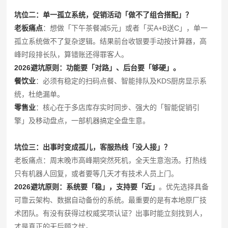
坑位二：单一孤立系统，促销活动「做不了组合搭配」？
老板痛点
：想做「下午茶餐减5元」或者「买A+B送C」，单一
孤立系统做不了复杂逻辑。结果前台收银要手动按计算器，高
峰时段排长队，算错账还得罪客人。
2026避坑原则：功能要「对路」、后台要「够硬」。
餐饮业
：必须有稳定的扫码点餐、智能排队及KDS厨房显示系
统，杜绝漏单。
零售业
：核心在于多店库存实时同步、强大的「智能促销引
擎」及移动盘点，一部机器搞定全盘生意。
坑位三：出事时变成孤儿，客服热线「没人接」？
老板痛点：周末晚市高峰期突然死机，全天生意泡汤。打热线
只有机器人回复，或者要等几天才有技术人员上门。
2026避坑原则：系统要「稳」，支持要「近」
。优先选择具备
可靠云架构、数据自动备份的系统。最重要的是有本地原厂技
术团队。有没有获得过权威奖项认证？出事时能立刻找到人，
才是真正的无后顾之忧。