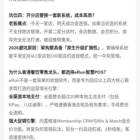
坑位四：开分店要换一套新系统，成本高昂？
老板痛点
：今天一家店，明天成功变连锁。如果当初选的系统
不支持跨店管理，开第二家分店时，多店数据、会员积分、库
存完全无法打通，被迫推倒重来。
2026避坑原则：架构要具备「原生升级扩展性」
。要确保系统
能平滑支持从1家店到100家店的连锁模式，统一中央管理。
为什么香港餐饮零售龙头，都选择eRun智慧POS？
eRun不是一套简单的收银软件，而是专为回应以上四大核心需
求而打造的运营增长引擎：
全渠道本地支付
：全面整合超过20种本地主流支付（包括
KPay、八达通等），严格遵循香港合规及税务要求，手续费完
全透明。
强大促销引擎
：内置精准Membership CRM与Mix & Match组合
价功能。再复杂的营销玩法，前台一扫自动扣减，1秒结账，客
流速度快3倍。