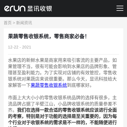
首页
>
新闻资讯
产品&服务
果蔬零售收银系统，零售商家必备！
解决方案
12-22 - 2021
新闻资讯
水果店的新鲜水果是商家用来吸引客流的主要产品，如
果管理不当，很有可能会影响到水果店的品牌形象、管
关于我们
理甚至盈利能力。为了实现对店铺的有效管控，零售收
银系统对果蔬店来说很重要。那么今天，显讯科技给大
联系我们
家解答一下
果蔬零售收银系统
到底哪家好。
预约演示
市面上大大小小的零售收银系统品牌的选择有很多，主
流品牌占据了半壁江山，小品牌收银系统的质量参差不
齐。
我们在选择一款合适的零售收银系统应该进行全面
的考察，特别是对于功能的选择是至关重要的，因为每
个行业对于收银系统的需求是不一样的，不能随便进行